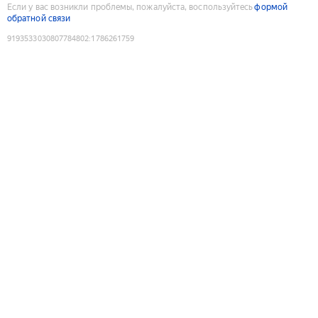
Если у вас возникли проблемы, пожалуйста, воспользуйтесь
формой
обратной связи
9193533030807784802
:
1786261759