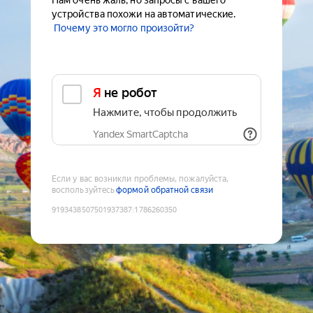
Нам очень жаль, но запросы с вашего
устройства похожи на автоматические.
Почему это могло произойти?
Я не робот
Нажмите, чтобы продолжить
Yandex SmartCaptcha
Если у вас возникли проблемы, пожалуйста,
воспользуйтесь
формой обратной связи
9193438507501937387
:
1786260350