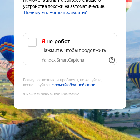
Нам очень жаль, но запросы с вашего
устройства похожи на автоматические.
Почему это могло произойти?
Я не робот
Нажмите, чтобы продолжить
Yandex SmartCaptcha
Если у вас возникли проблемы, пожалуйста,
воспользуйтесь
формой обратной связи
9175026597690760168
:
1785985992