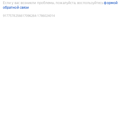
Если у вас возникли проблемы, пожалуйста, воспользуйтесь
формой
обратной связи
9177578256617096264
:
1786024014