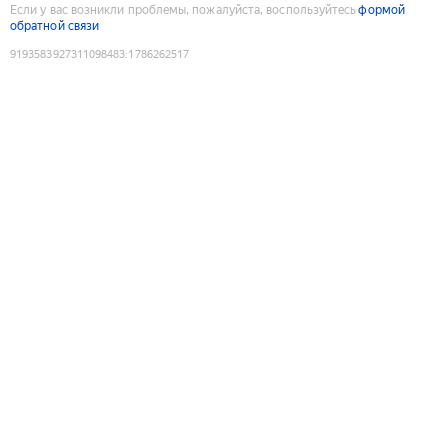
Если у вас возникли проблемы, пожалуйста, воспользуйтесь
формой
обратной связи
9193583927311098483
:
1786262517