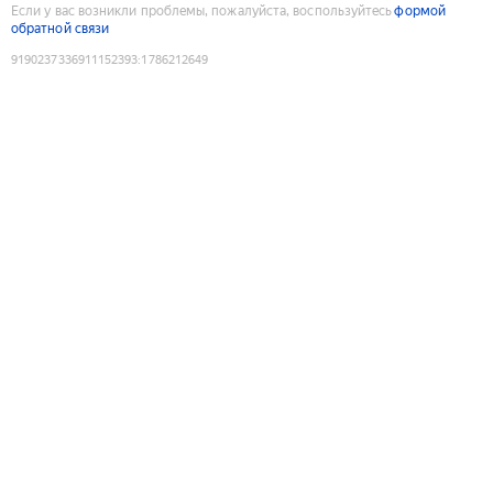
Если у вас возникли проблемы, пожалуйста, воспользуйтесь
формой
обратной связи
9190237336911152393
:
1786212649