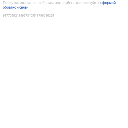
Если у вас возникли проблемы, пожалуйста, воспользуйтесь
формой
обратной связи
9177058219495731095
:
1786016265