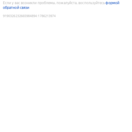
Если у вас возникли проблемы, пожалуйста, воспользуйтесь
формой
обратной связи
9190326232665984894
:
1786213974