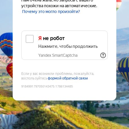
Нам очень жаль, но запросы с вашего
устройства похожи на автоматические.
Почему это могло произойти?
Я не робот
Нажмите, чтобы продолжить
Yandex SmartCaptcha
Если у вас возникли проблемы, пожалуйста,
воспользуйтесь
формой обратной связи
9184991797050143475
:
1786134485