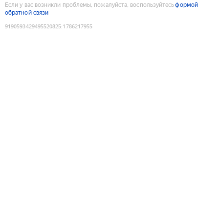
Если у вас возникли проблемы, пожалуйста, воспользуйтесь
формой
обратной связи
9190593429495520825
:
1786217955