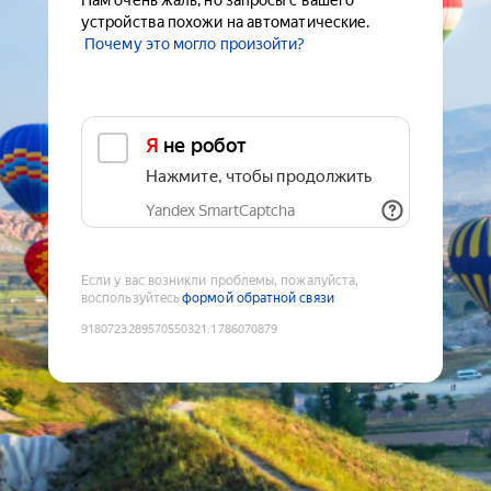
Нам очень жаль, но запросы с вашего
устройства похожи на автоматические.
Почему это могло произойти?
Я не робот
Нажмите, чтобы продолжить
Yandex SmartCaptcha
Если у вас возникли проблемы, пожалуйста,
воспользуйтесь
формой обратной связи
9180723289570550321
:
1786070879