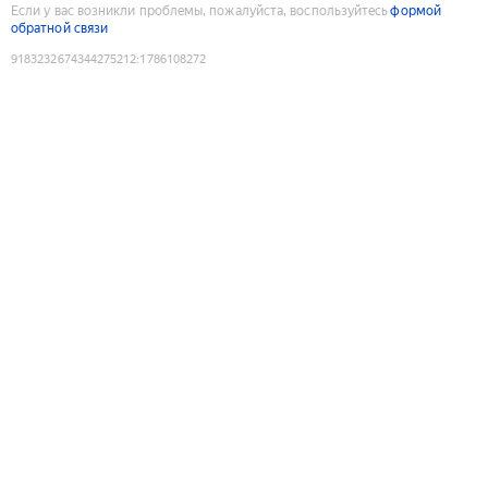
Если у вас возникли проблемы, пожалуйста, воспользуйтесь
формой
обратной связи
9183232674344275212
:
1786108272