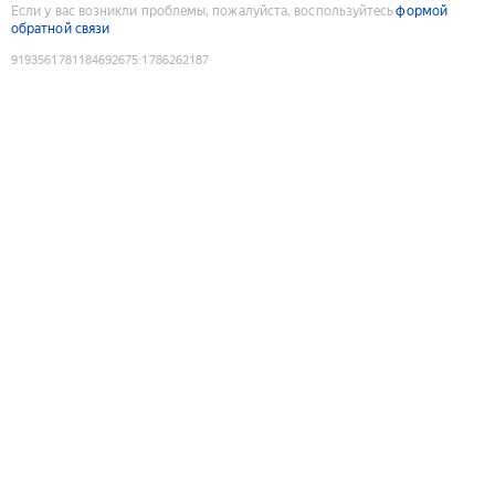
Если у вас возникли проблемы, пожалуйста, воспользуйтесь
формой
обратной связи
9193561781184692675
:
1786262187