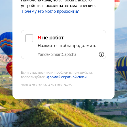
Нам очень жаль, но запросы с вашего
устройства похожи на автоматические.
Почему это могло произойти?
Я не робот
Нажмите, чтобы продолжить
Yandex SmartCaptcha
Если у вас возникли проблемы, пожалуйста,
воспользуйтесь
формой обратной связи
9180947830326565476
:
1786074225