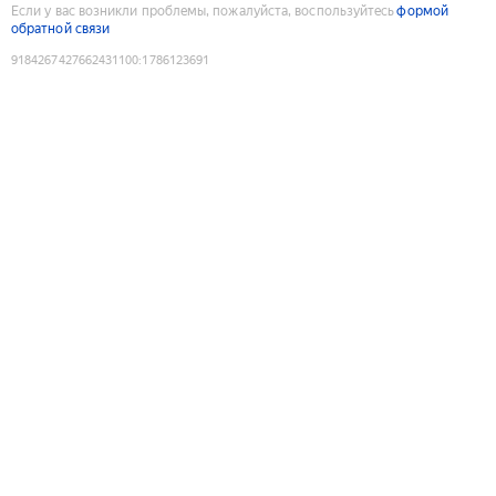
Если у вас возникли проблемы, пожалуйста, воспользуйтесь
формой
обратной связи
9184267427662431100
:
1786123691