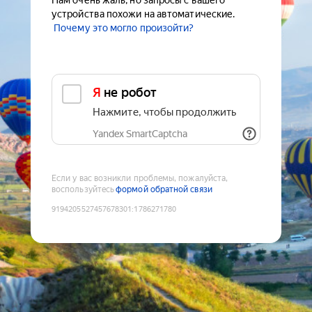
Нам очень жаль, но запросы с вашего
устройства похожи на автоматические.
Почему это могло произойти?
Я не робот
Нажмите, чтобы продолжить
Yandex SmartCaptcha
Если у вас возникли проблемы, пожалуйста,
воспользуйтесь
формой обратной связи
9194205527457678301
:
1786271780