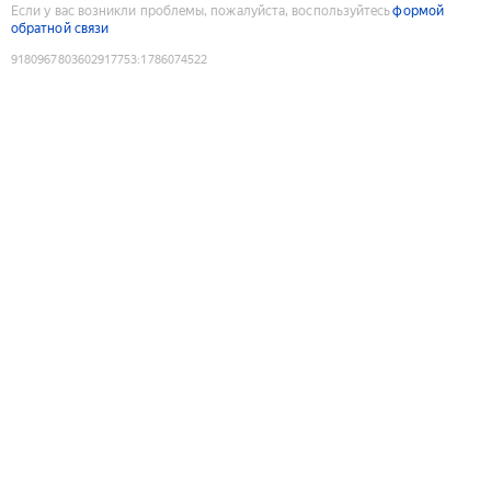
Если у вас возникли проблемы, пожалуйста, воспользуйтесь
формой
обратной связи
9180967803602917753
:
1786074522