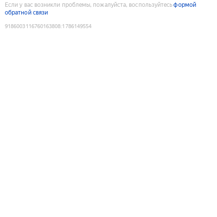
Если у вас возникли проблемы, пожалуйста, воспользуйтесь
формой
обратной связи
9186003116760163808
:
1786149554