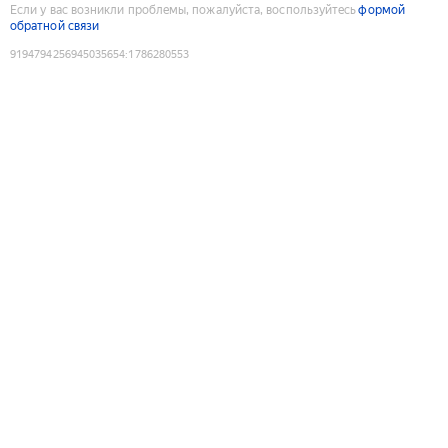
Если у вас возникли проблемы, пожалуйста, воспользуйтесь
формой
обратной связи
9194794256945035654
:
1786280553