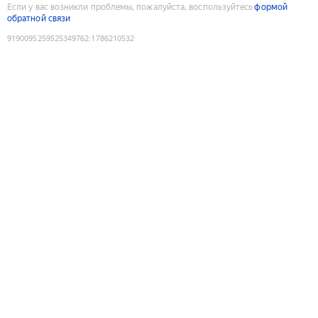
Если у вас возникли проблемы, пожалуйста, воспользуйтесь
формой
обратной связи
9190095259525349762
:
1786210532