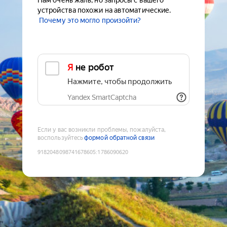
Нам очень жаль, но запросы с вашего
устройства похожи на автоматические.
Почему это могло произойти?
Я не робот
Нажмите, чтобы продолжить
Yandex SmartCaptcha
Если у вас возникли проблемы, пожалуйста,
воспользуйтесь
формой обратной связи
9182048098741678605
:
1786090620