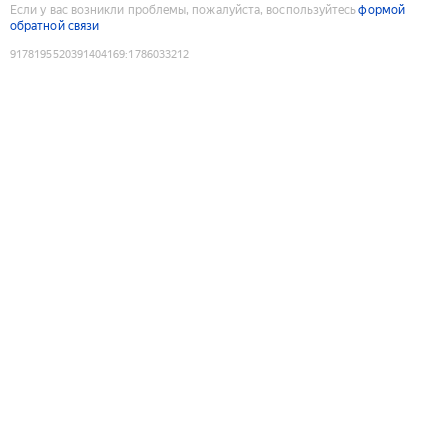
Если у вас возникли проблемы, пожалуйста, воспользуйтесь
формой
обратной связи
9178195520391404169
:
1786033212