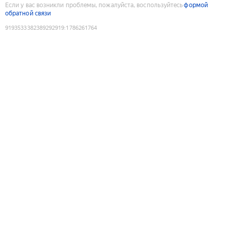
Если у вас возникли проблемы, пожалуйста, воспользуйтесь
формой
обратной связи
9193533382389292919
:
1786261764