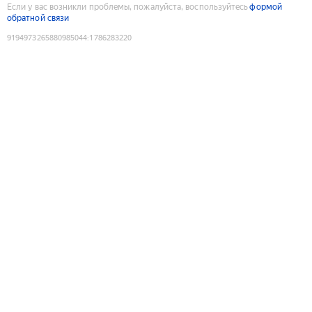
Если у вас возникли проблемы, пожалуйста, воспользуйтесь
формой
обратной связи
9194973265880985044
:
1786283220