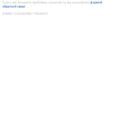
Если у вас возникли проблемы, пожалуйста, воспользуйтесь
формой
обратной связи
9189957131632927685
:
1786208474