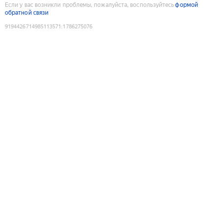
Если у вас возникли проблемы, пожалуйста, воспользуйтесь
формой
обратной связи
9194426714985113571
:
1786275076