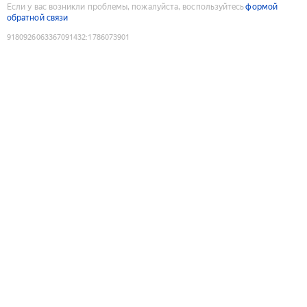
Если у вас возникли проблемы, пожалуйста, воспользуйтесь
формой
обратной связи
9180926063367091432
:
1786073901