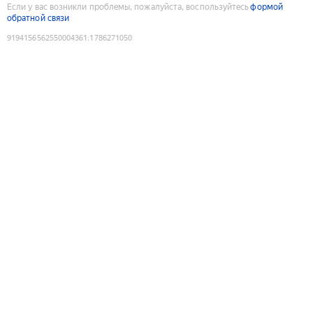
Если у вас возникли проблемы, пожалуйста, воспользуйтесь
формой
обратной связи
9194156562550004361
:
1786271050