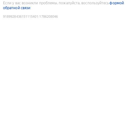
Если у вас возникли проблемы, пожалуйста, воспользуйтесь
формой
обратной связи
9189928436151115401
:
1786208046