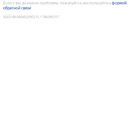
Если у вас возникли проблемы, пожалуйста, воспользуйтесь
формой
обратной связи
9202186566952095215
:
1786390707