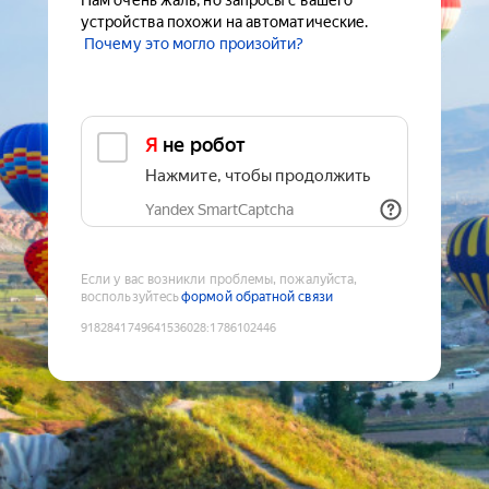
Нам очень жаль, но запросы с вашего
устройства похожи на автоматические.
Почему это могло произойти?
Я не робот
Нажмите, чтобы продолжить
Yandex SmartCaptcha
Если у вас возникли проблемы, пожалуйста,
воспользуйтесь
формой обратной связи
9182841749641536028
:
1786102446