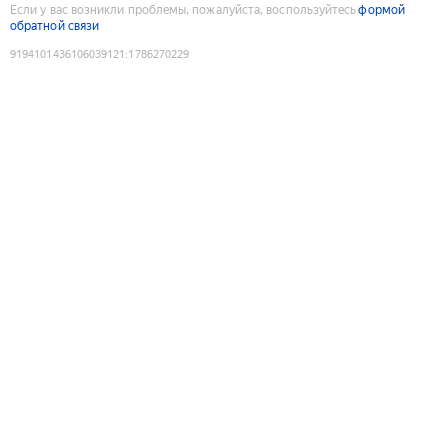
Если у вас возникли проблемы, пожалуйста, воспользуйтесь
формой
обратной связи
9194101436106039121
:
1786270229