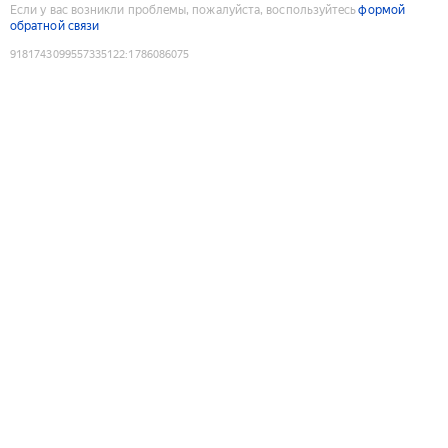
Если у вас возникли проблемы, пожалуйста, воспользуйтесь
формой
обратной связи
9181743099557335122
:
1786086075