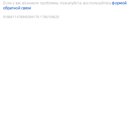
Если у вас возникли проблемы, пожалуйста, воспользуйтесь
формой
обратной связи
9186611478945084176
:
1786158620