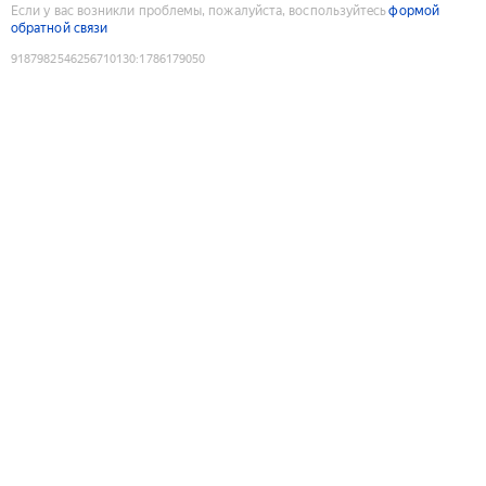
Если у вас возникли проблемы, пожалуйста, воспользуйтесь
формой
обратной связи
9187982546256710130
:
1786179050