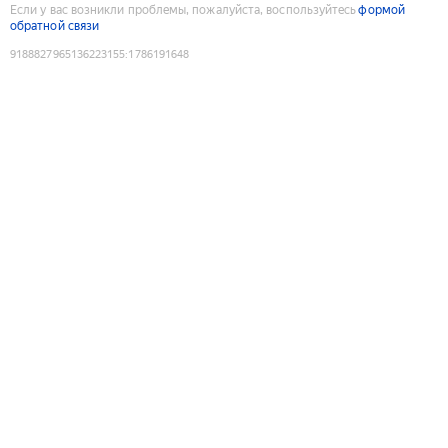
Если у вас возникли проблемы, пожалуйста, воспользуйтесь
формой
обратной связи
9188827965136223155
:
1786191648