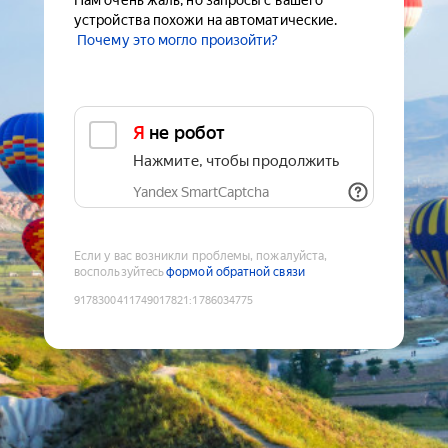
Нам очень жаль, но запросы с вашего
устройства похожи на автоматические.
Почему это могло произойти?
Я не робот
Нажмите, чтобы продолжить
Yandex SmartCaptcha
Если у вас возникли проблемы, пожалуйста,
воспользуйтесь
формой обратной связи
9178300411749017821
:
1786034775