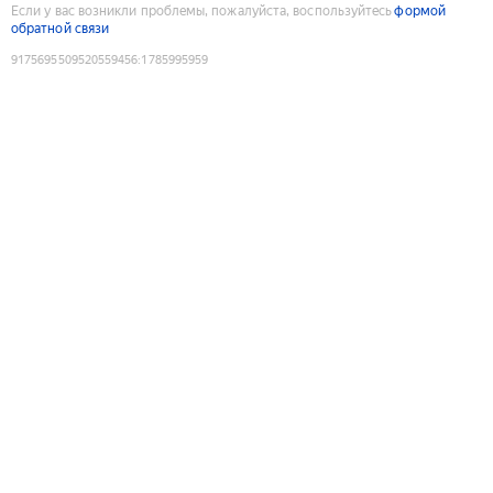
Если у вас возникли проблемы, пожалуйста, воспользуйтесь
формой
обратной связи
9175695509520559456
:
1785995959