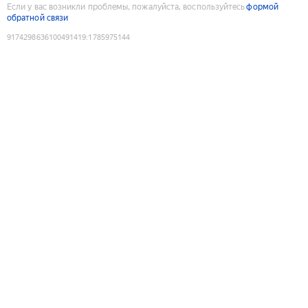
Если у вас возникли проблемы, пожалуйста, воспользуйтесь
формой
обратной связи
9174298636100491419
:
1785975144