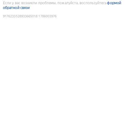
Если у вас возникли проблемы, пожалуйста, воспользуйтесь
формой
обратной связи
9176233528933665018
:
1786003976