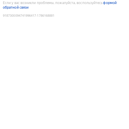
Если у вас возникли проблемы, пожалуйста, воспользуйтесь
формой
обратной связи
9187300094741996417
:
1786168881