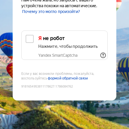
Нам очень жаль, но запросы с вашего
устройства похожи на автоматические.
Почему это могло произойти?
Я не робот
Нажмите, чтобы продолжить
Yandex SmartCaptcha
Если у вас возникли проблемы, пожалуйста,
воспользуйтесь
формой обратной связи
9181654953811178627
:
1786084762