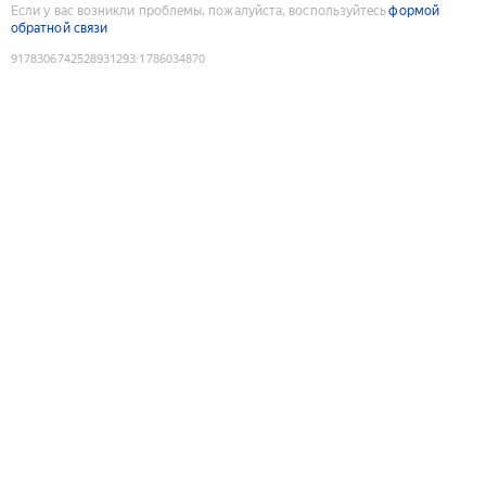
Если у вас возникли проблемы, пожалуйста, воспользуйтесь
формой
обратной связи
9178306742528931293
:
1786034870