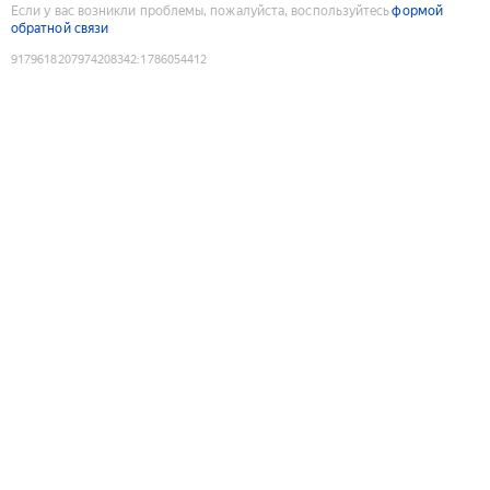
Если у вас возникли проблемы, пожалуйста, воспользуйтесь
формой
обратной связи
9179618207974208342
:
1786054412