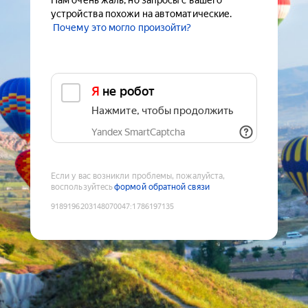
Нам очень жаль, но запросы с вашего
устройства похожи на автоматические.
Почему это могло произойти?
Я не робот
Нажмите, чтобы продолжить
Yandex SmartCaptcha
Если у вас возникли проблемы, пожалуйста,
воспользуйтесь
формой обратной связи
9189196203148070047
:
1786197135