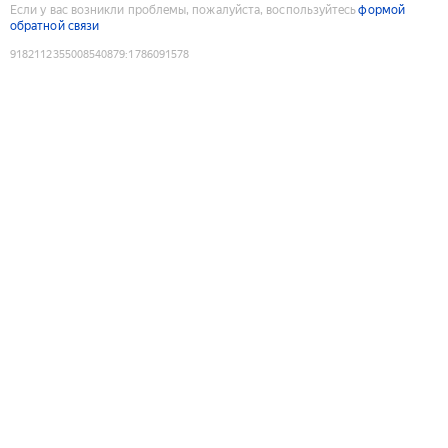
Если у вас возникли проблемы, пожалуйста, воспользуйтесь
формой
обратной связи
9182112355008540879
:
1786091578