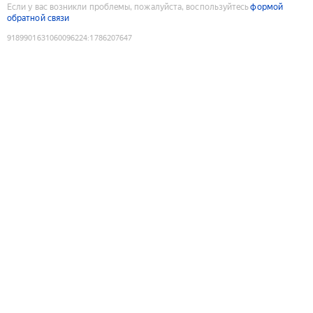
Если у вас возникли проблемы, пожалуйста, воспользуйтесь
формой
обратной связи
9189901631060096224
:
1786207647