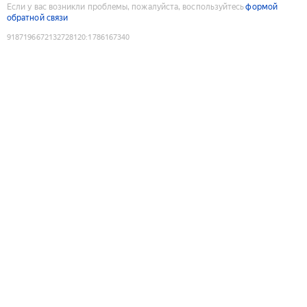
Если у вас возникли проблемы, пожалуйста, воспользуйтесь
формой
обратной связи
9187196672132728120
:
1786167340