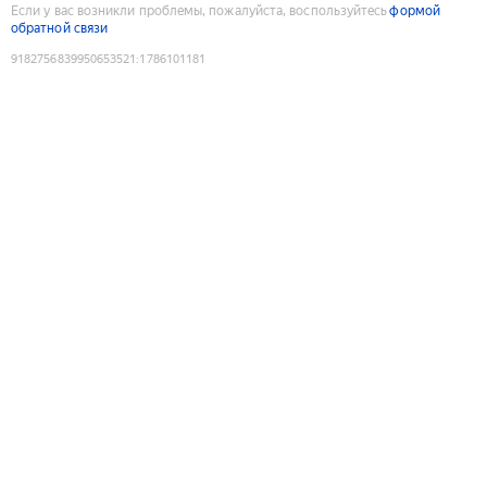
Если у вас возникли проблемы, пожалуйста, воспользуйтесь
формой
обратной связи
9182756839950653521
:
1786101181