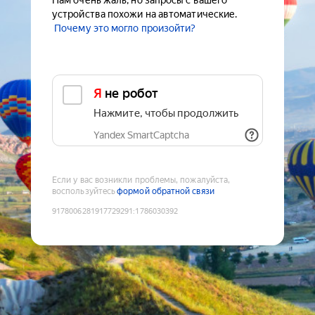
Нам очень жаль, но запросы с вашего
устройства похожи на автоматические.
Почему это могло произойти?
Я не робот
Нажмите, чтобы продолжить
Yandex SmartCaptcha
Если у вас возникли проблемы, пожалуйста,
воспользуйтесь
формой обратной связи
9178006281917729291
:
1786030392